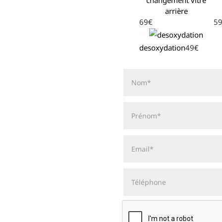
arrière
69€
5
desoxydation
49€