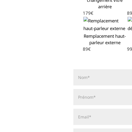
arrière
179€
8
Remplacement haut-
parleur externe
89€
9