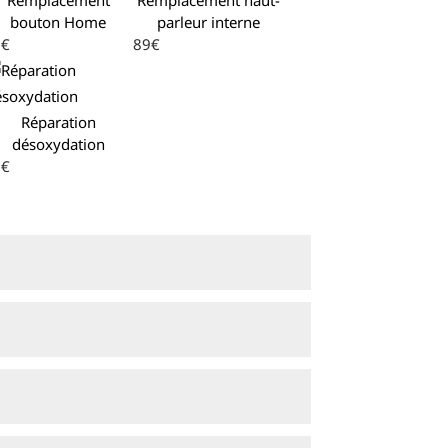
bouton Home
parleur interne
9€
89€
Réparation
désoxydation
9€