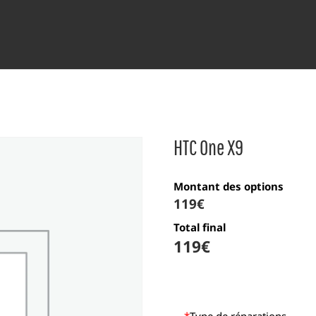
HTC One X9
Montant des options
119
€
Total final
119
€
*
Type de réparations