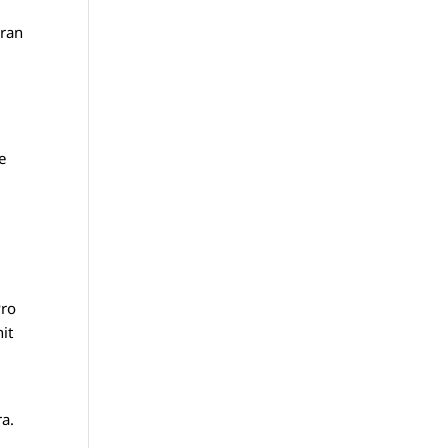
cran
e
Pro
it
ra.