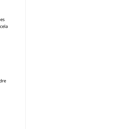
nes
 cela
ndre