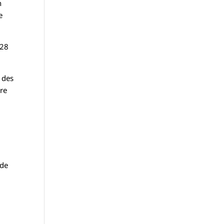
n
e
128
 des
tre
 de