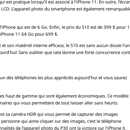
i est pratique lorsqu’il est associé à l’iPhone 11. En outre, l’écra
s LCD. L’appareil photo du smartphone est également remarquabl
l’iPhone qui est de 6 Go. Enfin, le prix du S10 est de 399 $ pour 
l’iPhone 11 64 Go pour 699 $.
et son matériel interne efficace, le S10 est sans aucun doute l’un
ourd’hui! Sans oublier que cela donne une forte concurrence con
un des téléphones les plus appréciés aujourd’hui et vous saurez
nces haut de gamme qui sont également économiques. Ce modèle
aires qui vous permettent de tout laisser aller sans heurts.
0 est sa caméra HDR qui vous permet de capturer des images
e personne qui aime cliquer sur des images, c’est le téléphone
nalités de l’appareil photo du P30 ont la victoire sur l’iPhone X.