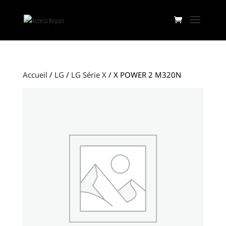
Accueil
/
LG
/
LG Série X
/ X POWER 2 M320N