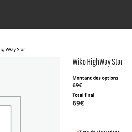
HighWay Star
Wiko HighWay Star
Montant des options
69
€
Total final
69
€
*
Type de réparations