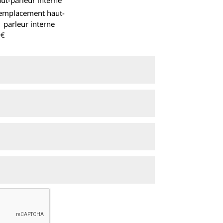
emplacement haut-
parleur interne
0€