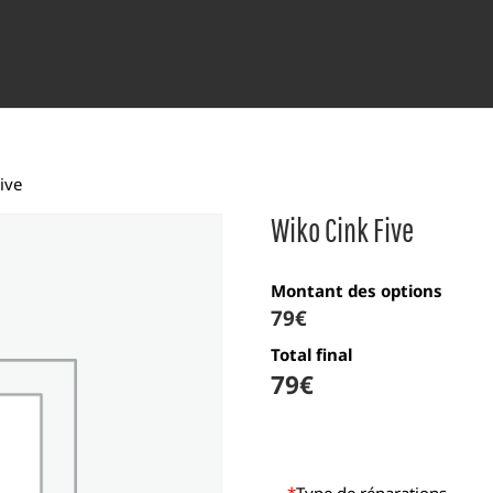
ive
Wiko Cink Five
Montant des options
79
€
Total final
79
€
*
Type de réparations