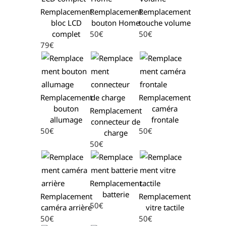
Remplacement
Remplacement
Remplacement
bloc LCD
bouton Home
touche volume
complet
50€
50€
79€
Remplacement
Remplacement
bouton
caméra
Remplacement
allumage
frontale
connecteur de
50€
50€
charge
50€
Remplacement
batterie
Remplacement
Remplacement
50€
caméra arrière
vitre tactile
50€
50€