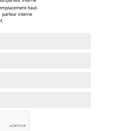
emplacement haut-
parleur interne
0€