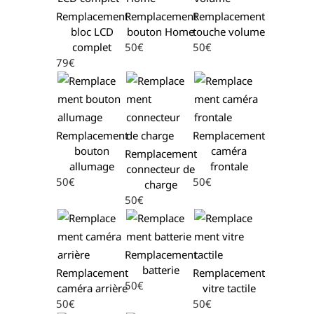
Remplacement
Remplacement
Remplacement
bloc LCD
bouton Home
touche volume
complet
50€
50€
79€
Remplacement
Remplacement
bouton
caméra
Remplacement
allumage
frontale
connecteur de
50€
50€
charge
50€
Remplacement
batterie
Remplacement
Remplacement
50€
caméra arrière
vitre tactile
50€
50€