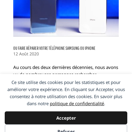
OU FAIRE RÉPARER VOTRE TÉLÉPHONE SAMSUNG OU IPHONE
12 Août 2020
Au cours des deux dernières décennies, nous avons
vu de nombreuses personnes rechercher
«réparation de téléphone portable à proximité» sur
Ce site utilise des cookies pour les statistiques et pour
Google pour trouver un magasin de réparation
améliorer votre expérience. En cliquant sur Accepter, vous
pour réparer leur téléphone. La raison en est
consentez à notre utilisation des cookies. En savoir plus
qu’avec les progrès du marché...
dans notre
politique de confidentialité
.
Accepter
Entrées suivantes »
Refuser