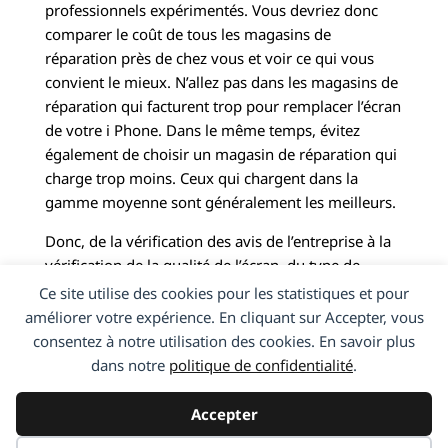
professionnels expérimentés. Vous devriez donc
comparer le coût de tous les magasins de
réparation près de chez vous et voir ce qui vous
convient le mieux. N’allez pas dans les magasins de
réparation qui facturent trop pour remplacer l’écran
de votre i Phone. Dans le même temps, évitez
également de choisir un magasin de réparation qui
charge trop moins. Ceux qui chargent dans la
gamme moyenne sont généralement les meilleurs.
Donc, de la vérification des avis de l’entreprise à la
vérification de la qualité de l’écran, du type de
garantie fournie par le magasin de réparation, du
Ce site utilise des cookies pour les statistiques et pour
délai d’exécution de la réparation et du coût de la
améliorer votre expérience. En cliquant sur Accepter, vous
réparation, voici le top 5 des choses à vérifier avant
consentez à notre utilisation des cookies. En savoir plus
d’obtenir votre écran i Phone réparé.
dans notre
politique de confidentialité
.
Accepter